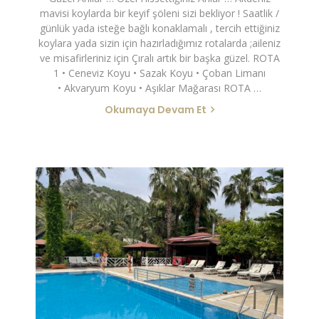
mavisi koylarda bir keyif şöleni sizi bekliyor ! Saatlik /
günlük yada isteğe bağlı konaklamalı , tercih ettiğiniz
koylara yada sizin için hazırladığımız rotalarda ;aileniz
ve misafirleriniz için Çıralı artık bir başka güzel. ROTA
1 • Ceneviz Koyu • Sazak Koyu • Çoban Limanı
• Akvaryum Koyu • Aşıklar Mağarası ROTA …
Okumaya Devam Et