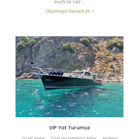
keyifli bir tatil …
Okumaya Devam Et
VIP Yat Turumuz
Güzel Anılar … Özel Hissettiğiniz Anlar … Akdeniz