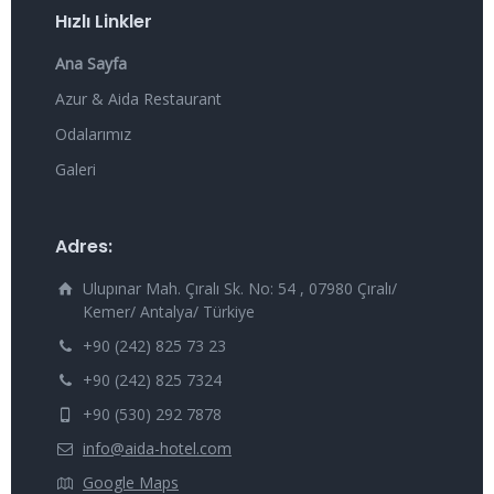
Hızlı Linkler
Ana Sayfa
Azur & Aida Restaurant
Odalarımız
Galeri
Adres:
Ulupınar Mah. Çıralı Sk. No: 54 , 07980 Çıralı/
Kemer/ Antalya/ Türkiye
+90 (242) 825 73 23
+90 (242) 825 7324
+90 (530) 292 7878
info@aida-hotel.com
Google Maps