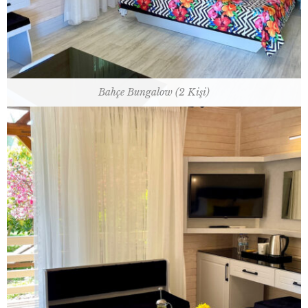
Bahçe Bungalow (2 Kişi)
35 m2 / 1 çift kişilik yatak+1 ranza
Oda Planı