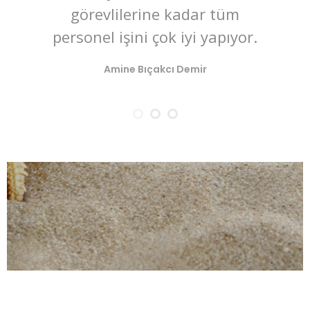
görevlilerine kadar tüm
personel işini çok iyi yapıyor.
O
Amine Bıçakcı Demir
Çe