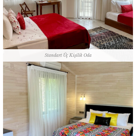
30 m2 / 1 çift kişilik yatak ve 1 single yatak
Oda Planı
Standart Üç Kişilik Oda
30 m2 / 1 çift kişilik yatak ve 1 ranza
Oda Planı