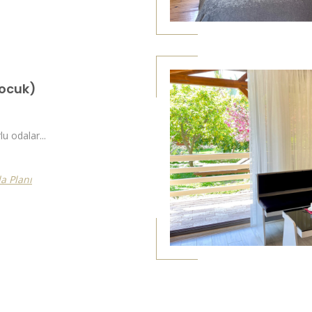
Çocuk)
u odalar...
a Planı