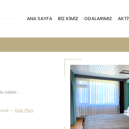
ANA SAYFA
BİZ KİMİZ
ODALARIMIZ
AKTİ
u odalar...
yatak
Oda Planı