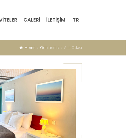
VİTELER
GALERİ
İLETİŞİM
TR
Home
Odalarımız
Aile Odası