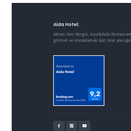
Aida Hotel;
Alman Geo dergisi, Azur&Aida Restaurant 
görmek ve konaklamak dan zevk alacağınız