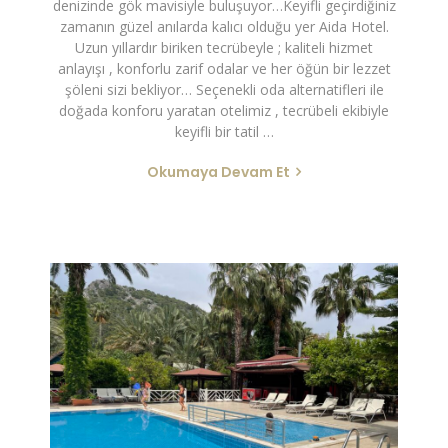
denizinde gök mavisiyle buluşuyor…Keyifli geçirdiğiniz
zamanın güzel anılarda kalıcı olduğu yer Aida Hotel.
Uzun yıllardır biriken tecrübeyle ; kaliteli hizmet
anlayışı , konforlu zarif odalar ve her öğün bir lezzet
şöleni sizi bekliyor… Seçenekli oda alternatifleri ile
doğada konforu yaratan otelimiz , tecrübeli ekibiyle
keyifli bir tatil …
Okumaya Devam Et